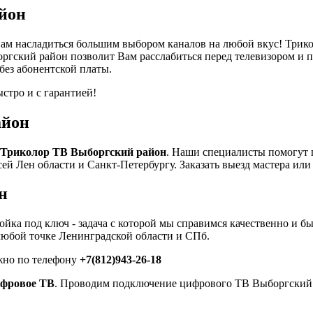
йон
ам насладиться большим выбором каналов на любой вкус! Трикол
оргский район позволит Вам расслабиться перед телевизором и 
 без абонентской платы.
стро и с гарантией!
айон
я Триколор ТВ Выборгский район
. Наши специалисты помогут 
всей Лен области и Санкт-Петербургу. Заказать выезд мастера ил
н
ройка под ключ - задача с которой мы справимся качественно и
юбой точке Ленинградской области и СПб.
ожно по телефону
+7(812)943-26-18
фровое ТВ
. Проводим подключение цифрового ТВ Выборгский р