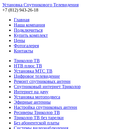
Установка Спутникового Телевидения
+7 (812) 943-26-18
Главная
Наша компания
Подключиться
Купить комплект
Цены
Фотогалерея
Контакты
Триколор ТВ
НТВ плюс ТВ
Установка МТС ТВ
Цифровое телевидение
Ремонт спутниковых антенн
Cпутниковый интернет Триколор
Интернет на дачу
Установка мотоподвеса
Эфирные антенны
Настройка спутниковых антенн
Ресиверы Триколор ТВ
Триколор ТВ без тарелки
Без абонентской платы
Системы видеонаблюдения