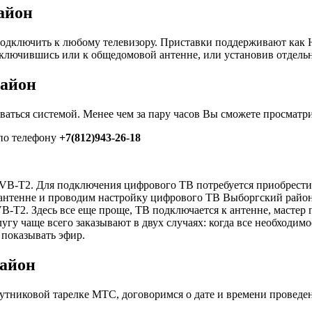
айон
дключить к любому телевизору. Приставки поддерживают как HD
ключившись или к общедомовой антенне, или установив отдель
район
ваться системой. Менее чем за пару часов Вы сможете просматр
по телефону
+7(812)943-26-18
VB-T2. Для подключения цифрового ТВ потребуется приобрести 
 антенне и проводим настройку цифрового ТВ Выборгский район
-T2. Здесь все еще проще, ТВ подключается к антенне, мастер
у чаще всего заказывают в двух случаях: когда все необходимо
 показывать эфир.
айон
путниковой тарелке МТС, договоримся о дате и времени проведе