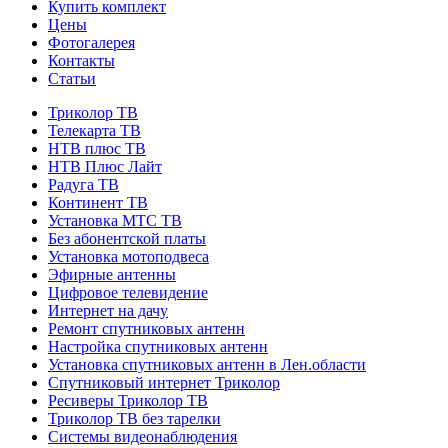
Купить комплект
Цены
Фотогалерея
Контакты
Статьи
Триколор ТВ
Телекарта ТВ
НТВ плюс ТВ
НТВ Плюс Лайт
Радуга ТВ
Континент ТВ
Установка МТС ТВ
Без абонентской платы
Установка мотоподвеса
Эфирные антенны
Цифровое телевидение
Интернет на дачу
Ремонт спутниковых антенн
Настройка спутниковых антенн
Установка спутниковых антенн в Лен.области
Cпутниковый интернет Триколор
Ресиверы Триколор ТВ
Триколор ТВ без тарелки
Системы видеонаблюдения